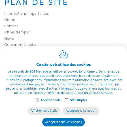
PLAN DE SITE
Informations importantes
Home
Contact
Offres d'emploi
News
Qui sommes-nous
Tout sur le titre-service
Nos agences
Ce site web utilise des cookies
Le site web de SOS Menage srl utilise les cookies fonctionnels. Dans le cas de
LEGAL
l'analyse du trafic ou des publicités du site web, les cookies sont également
utilisés pour partager des informations sur votre utilisation de notre site, avec nos
partenaires d'analyse, les médias sociaux et les partenaires publicitaires, qui
Cookie policy
peuvent les combiner avec d'autres informations que vous leur avez fournies ou
qu'ils ont collectées en fonction de votre utilisation de leurs services.
Politique de confidentialité
Fonctionnels
Statistiques
Sitemap
Conception du site web par IDcreation 2020
Afficher les détails
Acceptez la sélection
Acceptez tous les cookies